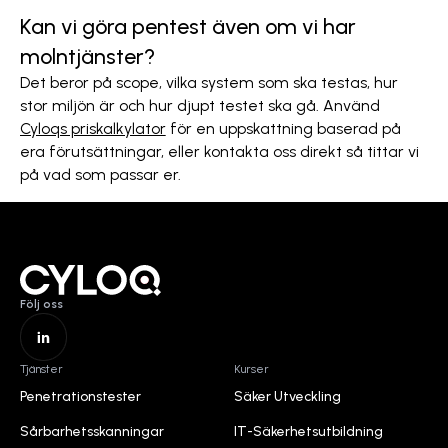
Kan vi göra pentest även om vi har
molntjänster?
Det beror på scope, vilka system som ska testas, hur
stor miljön är och hur djupt testet ska gå. Använd
Cyloqs priskalkylator
för en uppskattning baserad på
era förutsättningar, eller kontakta oss direkt så tittar vi
på vad som passar er.
Följ oss
Home
Tjänster
Kurser
Penetrationstester
Säker Utveckling
Penetrationstester
Säker Utveckling
Sårbarhetsskanningar
IT-Säkerhetsutbildning