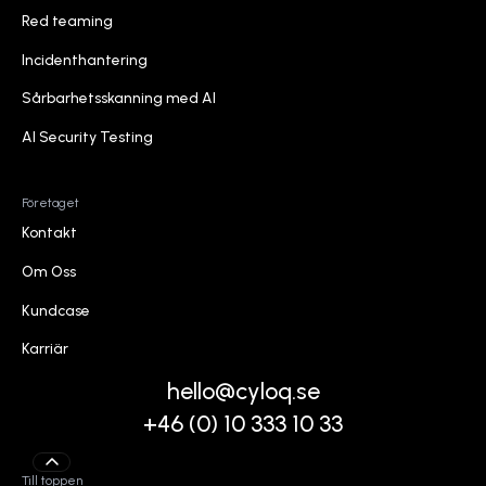
Sårbarhetsskanningar
IT-Säkerhetsutbildning
Red teaming
Red teaming
Incidenthantering
Incidenthantering
Sårbarhetsskanning med AI
Sårbarhetsskanning med AI
AI Security Testing
AI Security Testing
Företaget
Kontakt
Kontakt
Om Oss
Om Oss
Kundcase
Kundcase
Karriär
Karriär
hello@cyloq.se
+46 (0) 10 333 10 33
Till toppen