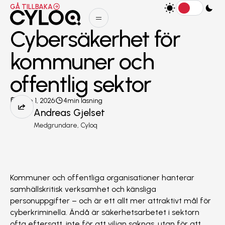
Gå tillbaka
GÅ TILLBAKA
Cybersäkerhet för
kommuner och
offentlig sektor
June 1, 2026
4
min läsning
Andreas Gjelset
Medgrundare, Cyloq
Kommuner och offentliga organisationer hanterar
samhällskritisk verksamhet och känsliga
personuppgifter – och är ett allt mer attraktivt mål för
cyberkriminella. Ändå är säkerhetsarbetet i sektorn
ofta eftersatt, inte för att viljan saknas, utan för att