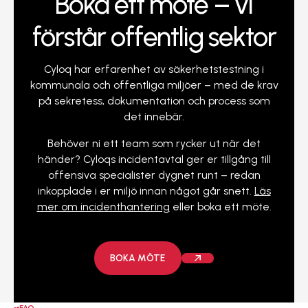
Boka ett möte – vi
förstår offentlig sektor
Cyloq har erfarenhet av säkerhetstestning i
kommunala och offentliga miljöer – med de krav
på sekretess, dokumentation och process som
det innebär.
Behöver ni ett team som rycker ut när det
händer? Cyloqs incidentavtal ger er tillgång till
offensiva specialister dygnet runt – redan
inkopplade i er miljö innan något går snett.
Läs
mer om incidenthantering
eller boka ett möte.
Boka möte
BOKA MÖTE
FAQ