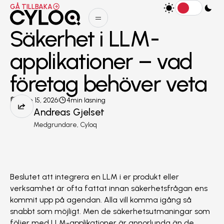
Gå tillbaka
GÅ TILLBAKA
Säkerhet i LLM-
applikationer – vad
företag behöver veta
June 15, 2026
4
min läsning
Andreas Gjelset
Medgrundare, Cyloq
Beslutet att integrera en LLM i er produkt eller
verksamhet är ofta fattat innan säkerhetsfrågan ens
kommit upp på agendan. Alla vill komma igång så
snabbt som möjligt. Men de säkerhetsutmaningar som
följer med LLM-applikationer är annorlunda än de