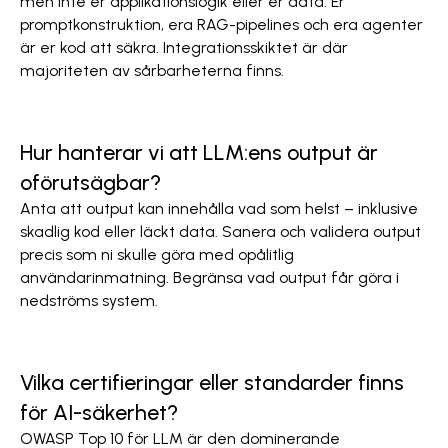
men inte er applikationslogik eller er data. Er
promptkonstruktion, era RAG-pipelines och era agenter
är er kod att säkra. Integrationsskiktet är där
majoriteten av sårbarheterna finns.
Hur hanterar vi att LLM:ens output är
oförutsägbar?
Anta att output kan innehålla vad som helst – inklusive
skadlig kod eller läckt data. Sanera och validera output
precis som ni skulle göra med opålitlig
användarinmatning. Begränsa vad output får göra i
nedströms system.
Vilka certifieringar eller standarder finns
för AI-säkerhet?
OWASP Top 10 för LLM är den dominerande