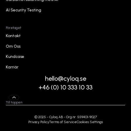
Sårbarhetsskanning med AI
AI Security Testing
AI Security Testing
Företaget
Kontakt
Kontakt
Om Oss
Om Oss
Kundcase
Kundcase
Karriär
Karriär
hello@cyloq.se
+46 (0) 10 333 10 33
Till toppen
© 2025 - Cyloq AB - Org.nr: 559401-9027
Privacy Policy
Terms of Service
Cookies Settings