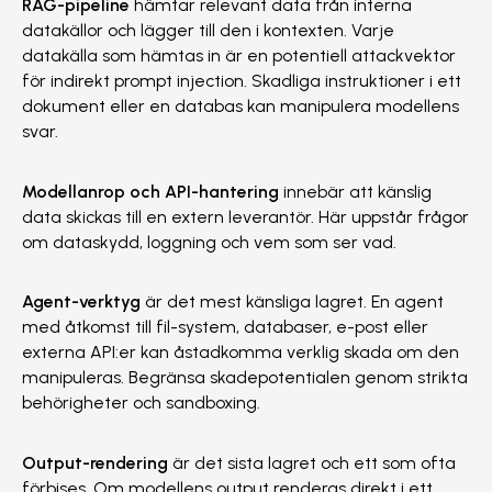
RAG-pipeline
hämtar relevant data från interna
datakällor och lägger till den i kontexten. Varje
datakälla som hämtas in är en potentiell attackvektor
för indirekt prompt injection. Skadliga instruktioner i ett
dokument eller en databas kan manipulera modellens
svar.
Modellanrop och API-hantering
innebär att känslig
data skickas till en extern leverantör. Här uppstår frågor
om dataskydd, loggning och vem som ser vad.
Agent-verktyg
är det mest känsliga lagret. En agent
med åtkomst till fil-system, databaser, e-post eller
externa API:er kan åstadkomma verklig skada om den
manipuleras. Begränsa skadepotentialen genom strikta
behörigheter och sandboxing.
Output-rendering
är det sista lagret och ett som ofta
förbises. Om modellens output renderas direkt i ett